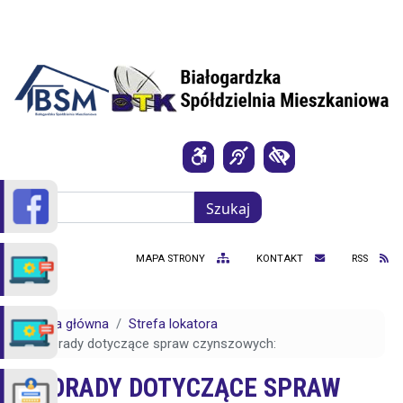
Przejdź do treści
Szukaj
Szukaj
MAPA STRONY
KONTAKT
RSS
Strona główna
Strefa lokatora
Porady dotyczące spraw czynszowych:
PORADY DOTYCZĄCE SPRAW