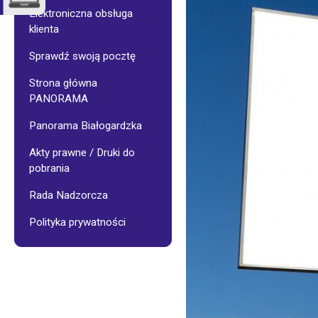
Administracje
Porady
budynków
dotyczące
Elektroniczna obsługa
BSM
zakresu
klienta
oraz
wodno-
zarządzanych
kanalizacy
Sprawdź swoją pocztę
Wspólnot
Mieszkaniowych
Strona główna
System
Segregacji
PANORAMA
Prace
Odpadów
remontowe
Panorama Białogardzka
w
BSM
Akty prawne / Druki do
pobrania
Pogotowie
techniczne
Rada Nadzorcza
Polityka prywatności
E-
BOK
Galeria
–
Budynki
BSM