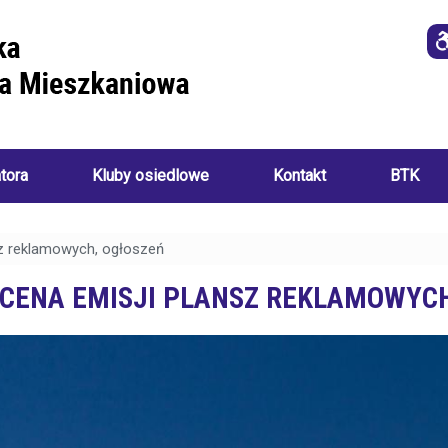
atora
Kluby osiedlowe
Kontakt
BTK
Imprezy
i
sz reklamowych, ogłoszeń
o
wydarzenia
a
 CENA EMISJI PLANSZ REKLAMOWYC
ania):
Akademia
Sztuk
Ręcznych
i
Klub
ch:
Seniora