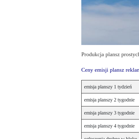
Produkcja
i
cena
emisji
plansz
reklamowych,
ogłoszeń
Produkcja plansz prostych
Projekty
unijne
Ceny emisji plansz rekl
emisja planszy 1 tydzień
emisja planszy 2 tygodnie
emisja planszy 3 tygodnie
emisja planszy 4 tygodnie
ogłoszenia drobne w bloku