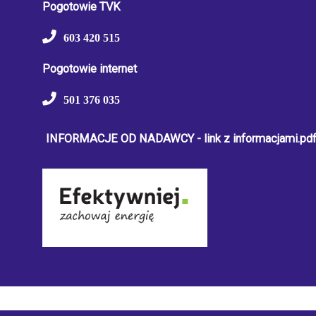
Pogotowie TVK
603 420 515
Pogotowie internet
501 376 035
INFORMACJE OD NADAWCY - link z informacjami.pd