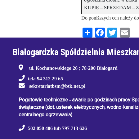
KUPIĘ – SPRZEDAM – 
Do poniższych cen należy d
Share
Facebo
Twitt
E
Białogardzka Spółdzielnia Mieszka
ul. Kochanowskiego 26 ; 78-200 Białogard
tel.: 94 312 29 65
sekretariatbsm@btk.net.pl
Pogotowie techniczne
-
awarie po godzinach pracy Spół
świąteczne
(dot. usterek elektrycznych, wodno-kanaliza
centralnego ogrzewania)
502 050 406 lub 797 713 626