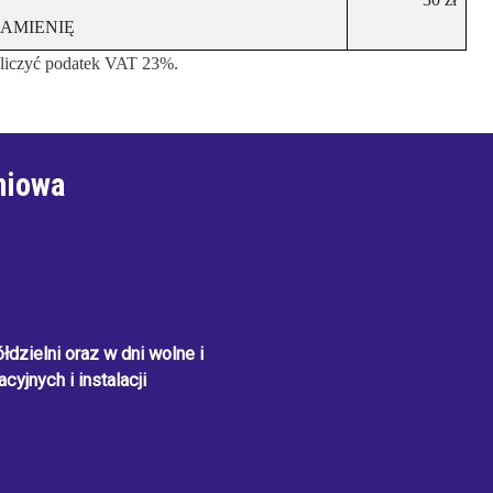
ZAMIENIĘ
oliczyć podatek VAT 23%.
ok
er
mail
niowa
dzielni oraz w dni wolne i
cyjnych i instalacji