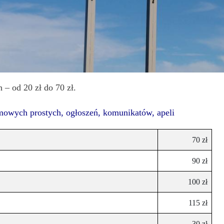
 – od 20 zł do 70 zł.
amowych prostych, ogłoszeń, komunikatów, apeli
70 zł
90 zł
100 zł
115 zł
30 zł