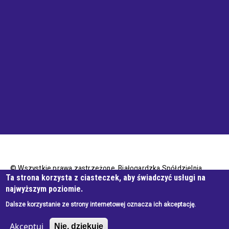
© Wszystkie prawa zastrzeżone, Białogardzka Spółdzielnia
Ta strona korzysta z ciasteczek, aby świadczyć usługi na
Mieszkaniowa
najwyższym poziomie.
Dalsze korzystanie ze strony internetowej oznacza ich akceptację.
Wykonanie e-jankowska
Akceptuj
Nie, dziękuję