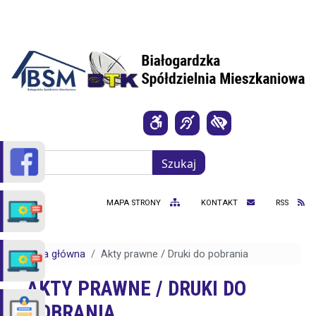
Przejdź do treści
Szukaj
Szukaj
MAPA STRONY
KONTAKT
RSS
Strona główna
Akty prawne / Druki do pobrania
AKTY PRAWNE / DRUKI DO
POBRANIA